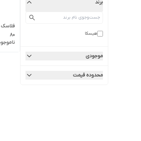
برند
هیسکا
80
ناموجود
موجودی
محدوده قیمت