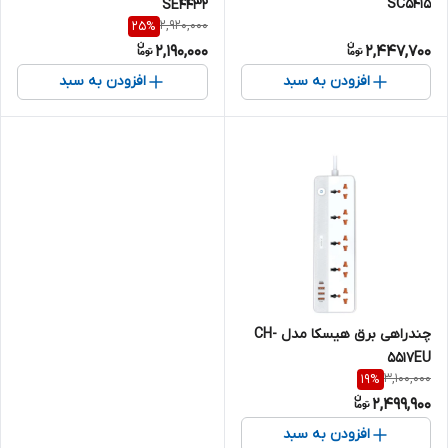
SC5415
SE4432
2,920,000
25
%
2,190,000
2,447,700
افزودن به سبد
افزودن به سبد
چندراهی برق هیسکا مدل CH-
5517EU
3,100,000
19
%
2,499,900
افزودن به سبد