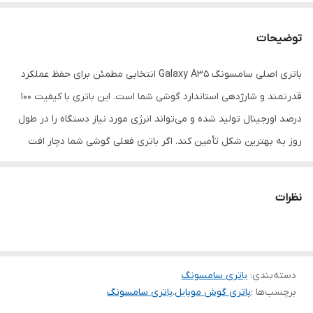
توضیحات
باتری اصلی سامسونگ Galaxy A35 انتخابی مطمئن برای حفظ عملکرد
قدرتمند و شارژدهی استاندارد گوشی شما است. این باتری با کیفیت 100
درصد اورجینال تولید شده و می‌تواند انرژی مورد نیاز دستگاه را در طول
روز به بهترین شکل تأمین کند. اگر باتری فعلی گوشی شما دچار افت
ظرفیت، خالی شدن سریع شارژ یا خاموشی ناگهانی شده است، این
محصول می‌تواند عملکرد اولیه دستگاه را بازگرداند.
نظرات
استفاده از باتری اصلی سامسونگ علاوه بر افزایش طول عمر گوشی، باعث
حفظ سلامت مدار شارژ، جلوگیری از آسیب به قطعات داخلی و بهبود
تجربه کاربری خواهد شد.
ویژگی‌ها:
دسته‌بندی
:
باتری سامسونگ
برچسب‌ها :
باتری گوش موبایل
،
باتری سامسونگ
کیفیت 100 درصد اصلی سامسونگ