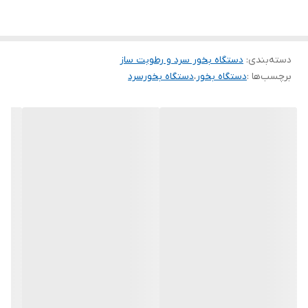
هوای خشک می شود.هم چنین این دستگاه بخار دارای قابلیت چرخش
360 درجه و تنظیم آسان جهت پاشش بخار در همه جهات می باشد. از
دسته‌بندی
:
دستگاه بخور سرد و رطوبت ساز
دیگر موارد استفاده این دستگاه می توان به حالت پروژکتوری جهت ایجاد
برچسب‌ها :
دستگاه بخور
،
دستگاه بخورسرد
نور کهکشانی،چراغ خواب با نورRGB،پخش خوشبو کننده از طریق بخار
،آبرسانی به گیاهان،ایجاد رطوبت و نورRGBدر فضای خودرو اشاره نمود.