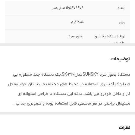
ابعاد
79*79*165 میلی‌متر
وزن
205 گرم
نوع دستگاه بخور و
بخور سرد
رطوبت‌ساز
توضیحات
دستگاه بخور سرد SUNSKYمدلSK-360,یک دستگاه چند منظوره بی
صدا و کارآمد برای استفاده در محیط های مختلف مانند اتاق خواب،محل
کار و داخل خودرو می باشد. بدنه این دستگاه با طراحی استوانه ای
مینیمال براحتی در هر محیطی قابل استفاده بوده و تصویری جذاب ،
لوکس و مدرن در ذهن بیننده ایجاد می کند. SK-360 با پاشش بخار
ملایم و یک نواخت باعث ایجاد رطوبت و تازه تر شدن هوا،کاهش خشکی
نظرات
پوست،بهبود تنفس و جلوگیری ازخشکی در مجرای بینی در فصول سرد یا