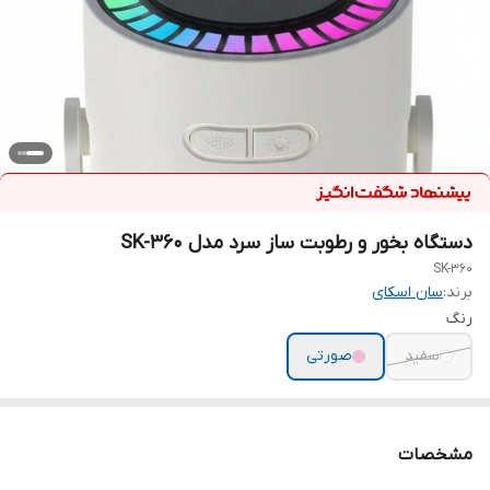
دستگاه بخور و رطوبت ساز سرد مدل SK-360
SK-360
برند:
سان اسکای
رنگ
سفید
صورتی
مشخصات