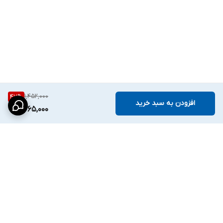
1,452,000
47
%
افزودن به سبد خرید
765,000
برگشت به بالا