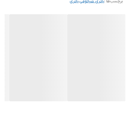
برچسب‌ها :
باتری شیائومی
،
باتری