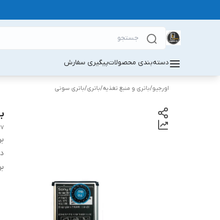
دسته‌بندی محصولات
پیگیری سفارش
اورجیو
/
باتری و منبع تغذیه
/
باتری
/
باتری سونی
با
37
بر
دس
بر