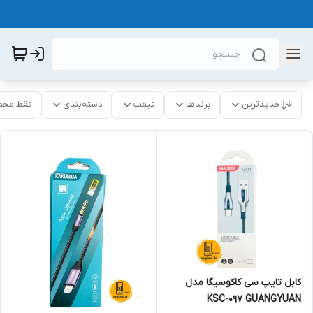
جدیدترین
برندها
قیمت
دسته‌بندی
فقط محص
کابل تایپ سی کاکوسیگا مدل
KSC-097 GUANGYUAN