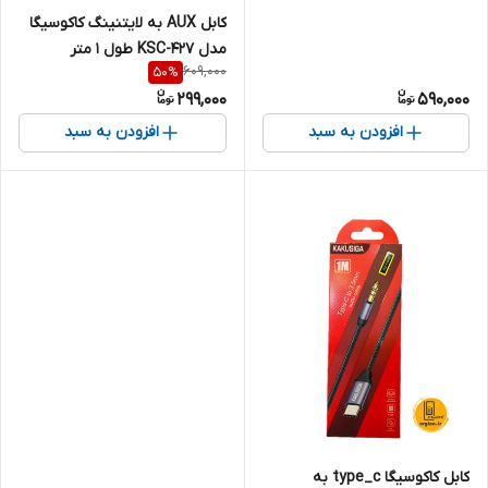
کابل AUX به لایتنینگ کاکوسیگا
مدل KSC-427 طول 1 متر
609,000
50
%
299,000
590,000
افزودن به سبد
افزودن به سبد
کابل کاکوسیگا type_c به