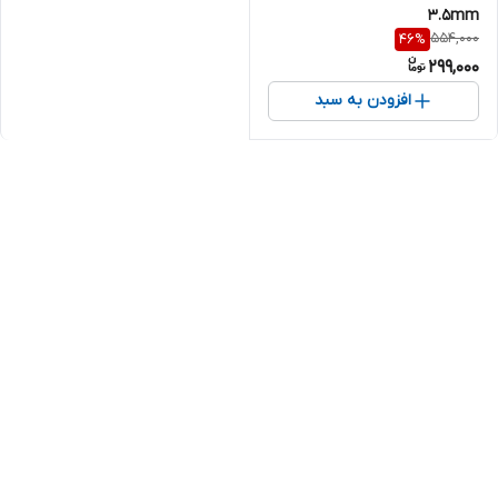
3.5mm
554,000
46
%
299,000
افزودن به سبد