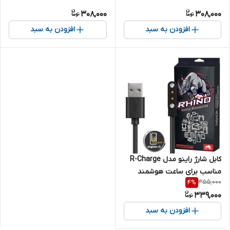
شیائومی Mi Band 5 / 6 / 7
شیائومی Mi Band 4
308,000
308,000
افزودن به سبد
افزودن به سبد
کابل شارژ راینو مدل R-Charge
مناسب برای ساعت هوشمند
355,000
4
%
هایلو LS05 / LS05S
339,000
افزودن به سبد