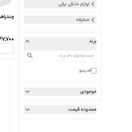
لوازم خانگی برقی
چندراهی ب
متفرقه
47,700
برند
الدینیو
موجودی
محدوده قیمت