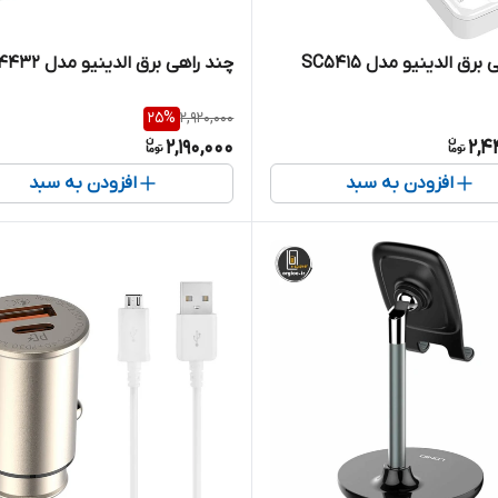
رق الدینیو مدل SC5415
چند راهی برق الدینیو مدل SE4432
25
%
2,920,000
2,190,000
2,4
افزودن به سبد
افزودن به سبد