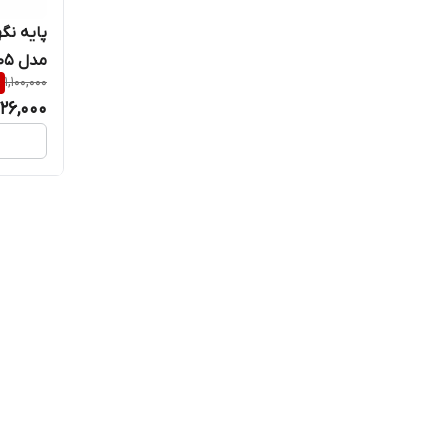
پایه نگ
مدل MG05
%
1,100,000
26,000