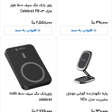
پاور بانک مگ سیف 5000 هزار
مارک Celebrat PB-03
2,558,000
490,000
افزودن به سبد
افزودن به سبد
پایه نگهدارنده گوشی موبایل
پاوربانک مگ سیف mAh ۵۰۰۰
سلبریت مدل HC10
celebrat
2,775,000
930,000