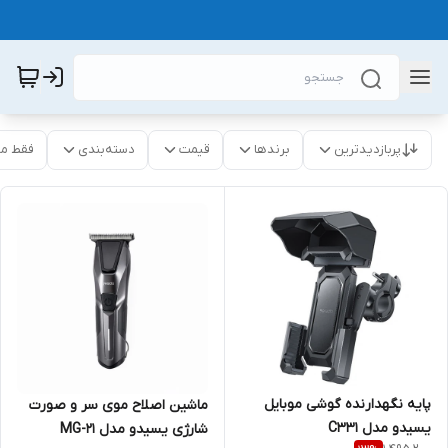
پربازدیدترین
برندها
قیمت
دسته‌بندی
فقط م
پایه نگهدارنده گوشی موبایل
ماشین اصلاح موی سر و صورت
یسیدو مدل C331
شارژی یسیدو مدل MG-21