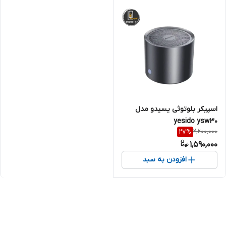
اسپیکر بلوتوثی یسیدو مدل
yesido ysw30
2,200,000
27
%
1,590,000
افزودن به سبد