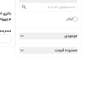
گوگل
Pixel 3 مدل 013A-B
900,000
موجودی
محدوده قیمت