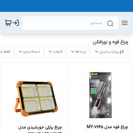
چراغ قوه و نورافکن
پربازدیدترین
برندها
قیمت
دسته‌بندی
فقط م
چراغ قوه مدل MY-7645
چراغ پارکی خورشیدی مدل