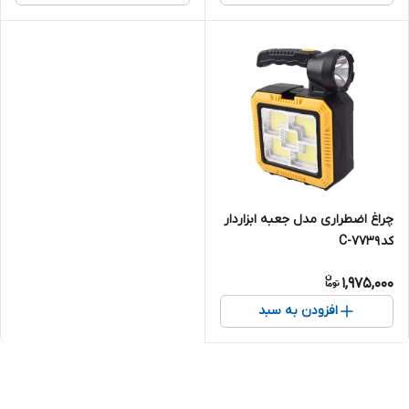
چراغ اضطراری مدل جعبه ابزاردار
کد C-7739
1,975,000
افزودن به سبد