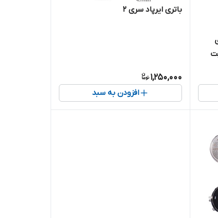
باتری ایرپاد سری 2
ای
یت
1,250,000
افزودن به سبد