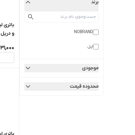
برند
NOBRAND
میلی آم
اپل
31,000
موجودی
محدوده قیمت
باتری ای