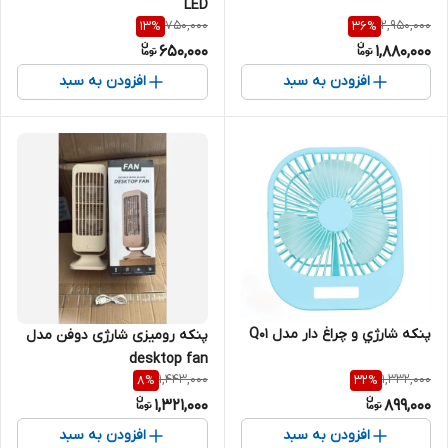
LED
750,000
2,950,000
13
%
36
%
650,000
1,880,000
افزودن به سبد
افزودن به سبد
پنكه شارژي و چراغ دار مدل Q01
پنکه رومیزی شارژی دوفن مدل
desktop fan
1,443,000
1,332,000
8
%
32
%
1,321,000
899,000
افزودن به سبد
افزودن به سبد