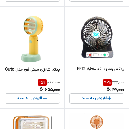
پنکه رومیزی کد 18650-BED1
پنکه شارژی مینی فن مدل Cute
877,000
666,000
25
%
70
%
655,000
199,000
افزودن به سبد
افزودن به سبد