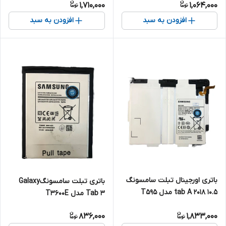
1,710,000
1,064,000
افزودن به سبد
افزودن به سبد
باتری اورجینال تبلت سامسونگ
باتری تبلت سامسونگGalaxy
tab A 2018 10.5 مدل T595
Tab 3 مدل T3600E
836,000
1,833,000