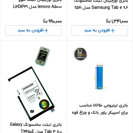
باتری اورجینال تبلت سامسونگ
lenovo A5000 مدل L12D1P31
Samsung Tab e 9.6 مدل t561
990,000
1,341,000
افزودن به سبد
افزودن به سبد
باتری لیتیومی 18650 مناسب
برای اسپیکر پاور بانک و چراغ قوه
و... (تکی) ظرفیت 2500 میلی آمپر
باتری تبلت سامسونگ Galaxy
Tab 3 8.0 مدل T4450E