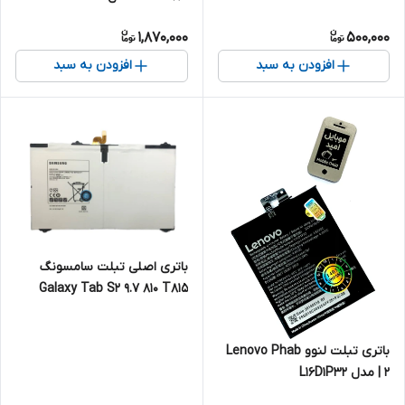
1,870,000
500,000
افزودن به سبد
افزودن به سبد
باتری اصلی تبلت سامسونگ
Galaxy Tab S2 9.7 810 T815
مدل EB-BT810ABE
باتری تبلت لنوو Lenovo Phab
2 | مدل L16D1P32