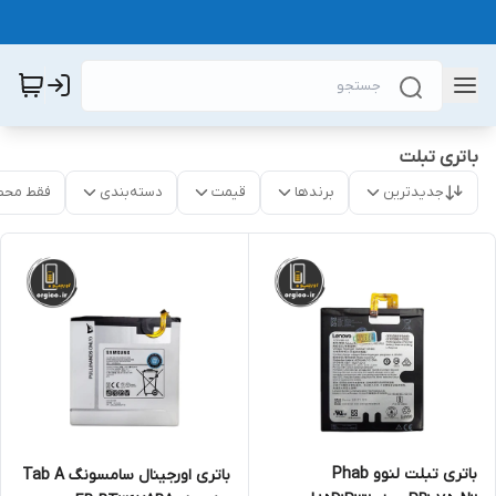
باتری تبلت
جدیدترین
برندها
قیمت
دسته‌بندی
فقط محص
باتری تبلت لنوو Phab
باتری اورجینال سامسونگ Tab A