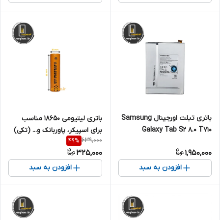
باتری تبلت اورجینال Samsung
باتری لیتیومی ۱۸۶۵۰ مناسب
Galaxy Tab S2 8.0 T710
برای اسپیکر، پاوربانک و... (تکی)
639,000
49
%
ظرفیت 3000 میلی آمپر
325,000
1,950,000
افزودن به سبد
افزودن به سبد