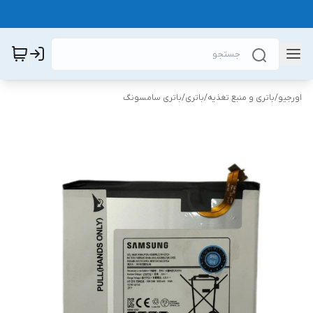
اورجیو
/
باتری و منبع تغذیه
/
باتری
/
باتری سامسونگ