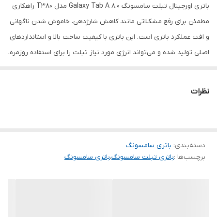
باتری اورجینال تبلت سامسونگ Galaxy Tab A 8.0 مدل T380 راهکاری
مطمئن برای رفع مشکلاتی مانند کاهش شارژدهی، خاموش شدن ناگهانی
و افت عملکرد باتری است. این باتری با کیفیت ساخت بالا و استانداردهای
اصلی تولید شده و می‌تواند انرژی مورد نیاز تبلت را برای استفاده روزمره،
آموزش آنلاین، تماشای فیلم و وب‌گردی به‌خوبی تأمین کند.
استفاده از باتری باکیفیت علاوه بر افزایش مدت زمان نگهداری شارژ، به
نظرات
حفظ سلامت مدار شارژ و قطعات داخلی دستگاه نیز کمک می‌کند و
تجربه‌ای مطمئن از کار با تبلت را برای شما فراهم می‌سازد.
ویژگی‌های محصول:
مناسب Samsung Galaxy Tab A 8.0 T380
دسته‌بندی
:
باتری سامسونگ
برچسب‌ها :
باتری تبلت سامسونگ
،
باتری سامسونگ
کیفیت اورجینال و استاندارد
شارژدهی پایدار و طولانی
طول عمر بالا
عملکرد ایمن و مطمئن