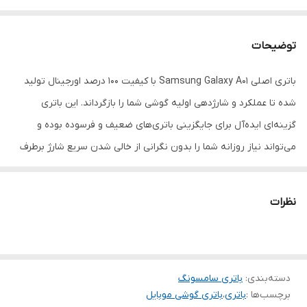
توضیحات
باتری اصلی Samsung Galaxy A01 با کیفیت 100 درصد اورجینال تولید
شده تا عملکرد و شارژدهی اولیه گوشی شما را بازگرداند. این باتری
گزینه‌ای ایده‌آل برای جایگزینی باتری‌های ضعیف و فرسوده بوده و
می‌تواند نیاز روزانه شما را بدون نگرانی از خالی شدن سریع شارژ برطرف
کند.
استفاده از باتری اصلی باعث افزایش پایداری عملکرد گوشی و کاهش
نظرات
احتمال آسیب به مدار شارژ و سایر قطعات داخلی می‌شود.
دسته‌بندی
:
باتری سامسونگ
برچسب‌ها :
باتری
،
باتری گوشی موبایل