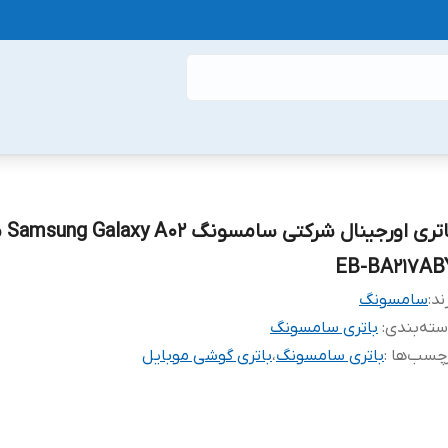
باتری اور
EB-BA217AB
ند:
سامسونگ
ته‌بندی
:
باتری سامسونگ
چسب‌ها :
باتری سامسونگ
،
باتری گوشی موبایل