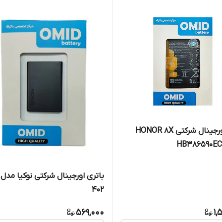
باتری اورجینال شرکتی HONOR 8X
402
569,000
1,