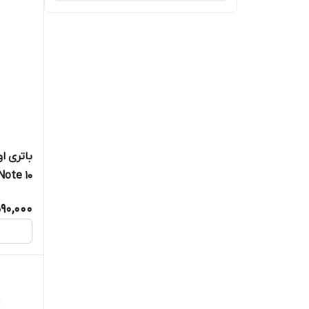
باتری ا
BN59
590,000