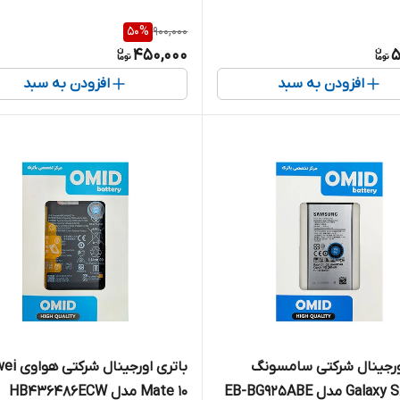
50
%
900,000
450,000
5
افزودن به سبد
افزودن به سبد
ورجینال شرکتی سامسونگ
باتری اورجین
 مدل EB-BG925ABE
Mate 10 مدل HB436486ECW