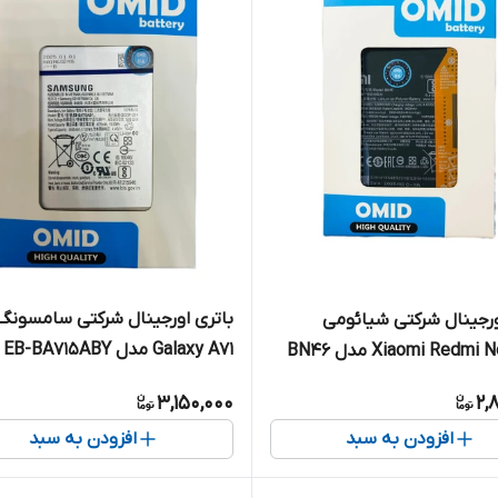
باتری اورجینال شرکتی سامسونگ
ورجینال شرکتی شیائومی
Galaxy A71 مدل EB-BA715ABY
Xiaomi Redm مدل BN46
3,150,000
2,
افزودن به سبد
افزودن به سبد