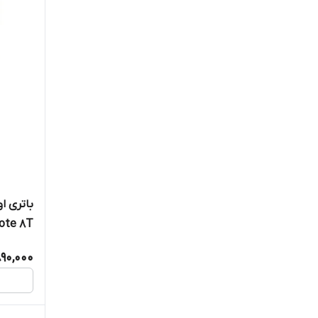
باتری ا
i Note 8T
890,000