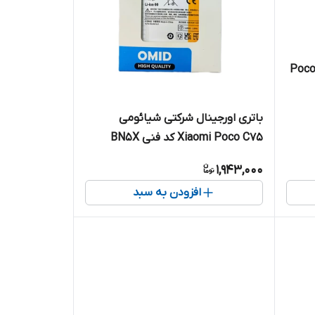
تری اورجینال شرکتی شیائومی Poco
باتری اورجینال شرکتی شیائومی
Xiaomi Poco C75 کد فنی BN5X
1,943,000
افزودن به سبد