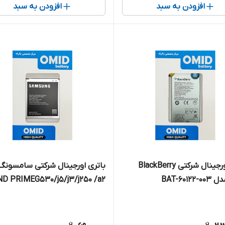
افزودن به سبد
افزودن به سبد
باتری اورجینال شرکتی BlackBerry
باتری اورجینال شرکتی سامسونگ
D PRIMEG530/j5/j3/j250 /a2
core/j500/ مدلG530