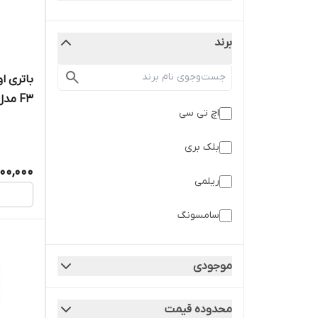
برند
F3 مدل BM4Y
اچ تی سی
بلک بری
00,000
ریلمی
سامسونگ
شیائومی
موجودی
نوکیا
محدوده قیمت
هواوی