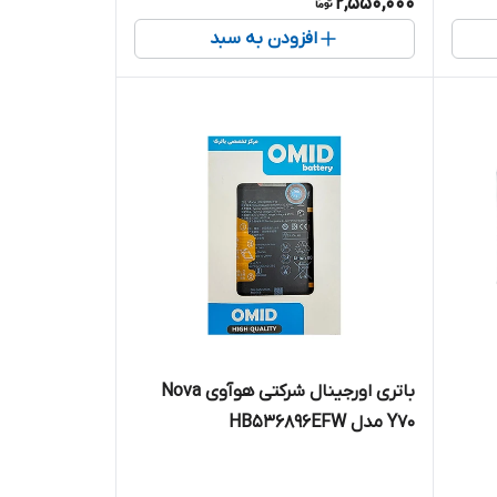
2,550,000
افزودن به سبد
باتری اورجینال شرکتی هوآوی Nova
Y70 مدل HB536896EFW