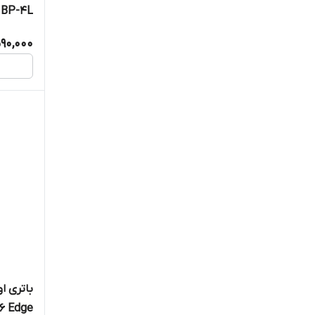
BP-4L
90,000
باتری ا
Galaxy S6 Edge