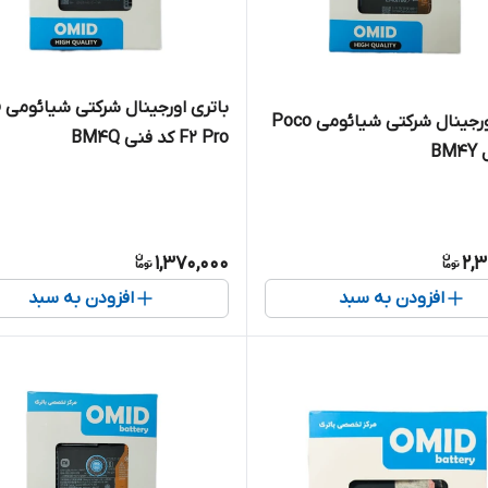
با
باتری اورجینال شرکتی شیائومی Poco
F2 Pro کد فنی BM4Q
1,370,000
2,3
افزودن به سبد
افزودن به سبد