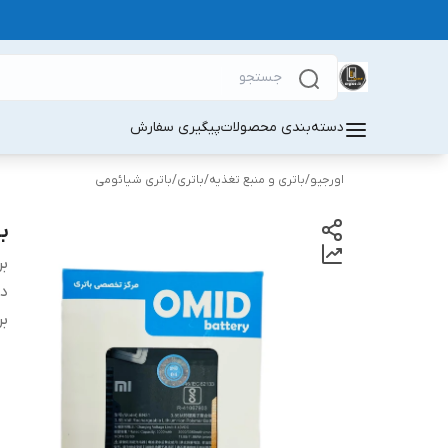
دسته‌بندی محصولات
پیگیری سفارش
اورجیو
/
باتری و منبع تغذیه
/
باتری
/
باتری شیائومی
با
بر
دس
بر