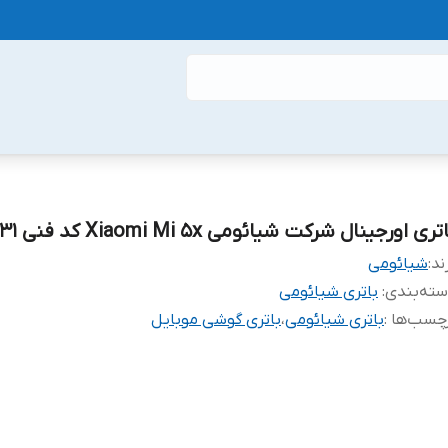
تری اورجینال شرکت شیائومی Xiaomi Mi 5x کد فنی BN31
ند:
شیائومی
ته‌بندی
:
باتری شیائومی
چسب‌ها :
باتری شیائومی
،
باتری گوشی موبایل