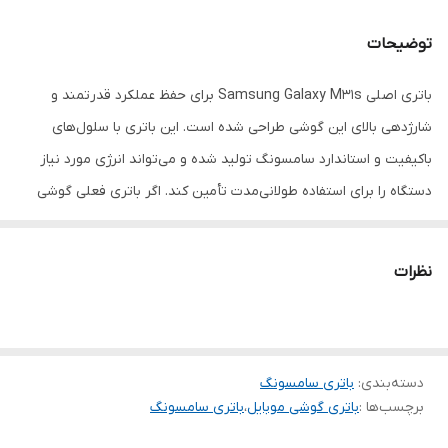
توضیحات
باتری اصلی Samsung Galaxy M31s برای حفظ عملکرد قدرتمند و
شارژدهی بالای این گوشی طراحی شده است. این باتری با سلول‌های
باکیفیت و استاندارد سامسونگ تولید شده و می‌تواند انرژی مورد نیاز
دستگاه را برای استفاده طولانی‌مدت تأمین کند. اگر باتری فعلی گوشی
شما دچار افت ظرفیت شده، این محصول بهترین گزینه برای بازگرداندن
کیفیت و دوام اولیه خواهد بود.
نظرات
دسته‌بندی
:
باتری سامسونگ
برچسب‌ها :
باتری گوشی موبایل
،
باتری سامسونگ