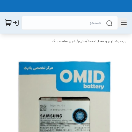
اورجیو
/
باتری و منبع تغذیه
/
باتری
/
باتری سامسونگ