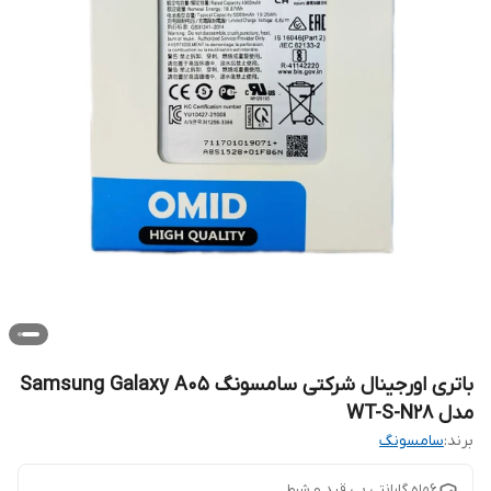
باتری اورجینال شرکتی سامسونگ Samsung Galaxy A05
مدل WT-S-N28
برند:
سامسونگ
6ماه گارانتی بی قید و شرط