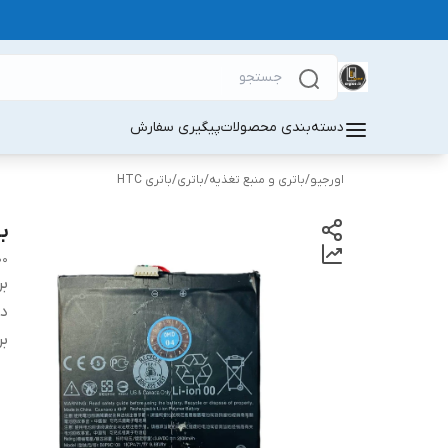
دسته‌بندی محصولات
پیگیری سفارش
اورجیو
/
باتری و منبع تغذیه
/
باتری
/
باتری HTC
با
00
بر
دس
بر