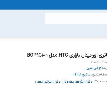
تری اورجینال بازاری HTC مدل BOP9C100
HTC|BOP9C1
ند:
اچ تی سی
ته‌بندی
:
باتری HTC
چسب‌ها :
باتری گوشی موبایل
،
باتری اچ تی سی