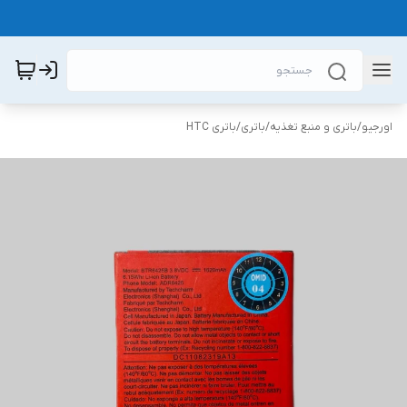
اورجیو
/
باتری و منبع تغذیه
/
باتری
/
باتری HTC