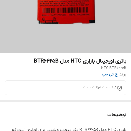
باتری اورجینال بازاری HTC مدل BTR6425B
HTC|BTR6425B
برند:
اچ تی سی
48 ساعت مهلت تست
توضیحات
باتری HTC مدل BTR6425B یک انتخاب مناسب برای افرادی است که