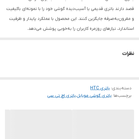
قصد دارند باتری قدیمی یا آسیب‌دیده گوشی خود را با نمونه‌ای باکیفیت
و مقرون‌به‌صرفه جایگزین کنند. این محصول با عملکرد پایدار و ظرفیت
استاندارد، نیازهای روزمره کاربران را به‌خوبی پوشش می‌دهد.
استفاده از باتری سالم و استاندارد باعث بهبود عملکرد دستگاه، افزایش
زمان استفاده و کاهش مشکلات ناشی از باتری‌های فرسوده می‌شود.
نظرات
ویژگی‌های محصول:
مدل BTR6425B
کیفیت اورجینال بازاری
دسته‌بندی
:
شارژدهی مناسب
باتری HTC
برچسب‌ها :
باتری گوشی موبایل
،
باتری اچ تی سی
عملکرد مطمئن
طول عمر مطلوب
سازگاری کامل با دستگاه‌های پشتیبانی‌شده