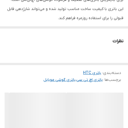
این باتری با کیفیت ساخت مناسب تولید شده و می‌تواند شارژدهی قابل
قبولی را برای استفاده روزمره فراهم کند.
در صورت کاهش ظرفیت باتری، خاموش شدن ناگهانی گوشی یا تخلیه
سریع شارژ، استفاده از این محصول می‌تواند عملکرد دستگاه را بهبود
نظرات
بخشیده و تجربه کاربری بهتری را در اختیار شما قرار دهد.
ویژگی‌های محصول:
مناسب گوشی‌های سازگار HTC
مدل BM23100
دسته‌بندی
:
باتری HTC
برچسب‌ها :
باتری اچ تی سی
،
باتری گوشی موبایل
کیفیت اورجینال بازاری
عملکرد پایدار
شارژدهی مناسب
قیمت اقتصادی
جایگزین مناسب باتری فرسوده