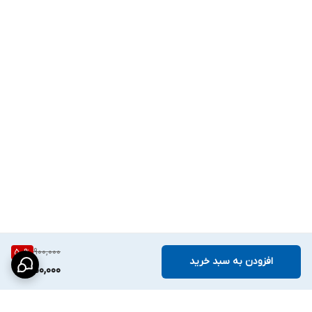
900,000
50
%
افزودن به سبد خرید
450,000