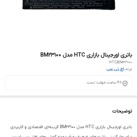
باتری اورجینال بازاری HTC مدل BM23100
HTC|BM23100
برند:
اچ تی سی
48 ساعت مهلت تست
توضیحات
باتری اورجینال بازاری HTC مدل BM23100 گزینه‌ای اقتصادی و کاربردی
برای جایگزینی باتری‌های ضعیف و فرسوده گوشی‌های اچ‌تی‌سی است.