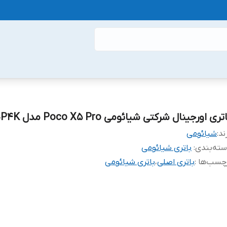
تری اورجینال شرکتی شیائومی Poco X5 Pro مدل BP4K
ند:
شیائومی
ته‌بندی
:
باتری شیائومی
چسب‌ها :
باتری اصلی
،
باتری شیائومی