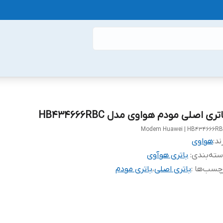
تری اصلی مودم هواوی مدل HB434666RBC
Modem Huawei | HB434666R
ند:
هواوی
ته‌بندی
:
باتری هوآوی
چسب‌ها :
باتری اصلی
،
باتری مودم