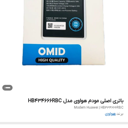
باتری اصلی مودم هواوی مدل HB434666RBC
Modem Huawei | HB434666RBC
برند:
هواوی