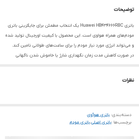
توضیحات
باتری Huawei HB434666RBC یک انتخاب مطمئن برای جایگزینی باتری
مودم‌های همراه هواوی است. این محصول با کیفیت اورجینال تولید شده
و می‌تواند انرژی مورد نیاز مودم را برای ساعت‌های طولانی تامین کند.
در صورت کاهش مدت زمان نگهداری شارژ یا خاموش شدن ناگهانی
مودم، تعویض باتری با این مدل می‌تواند عملکرد دستگاه را به شکل
محسوسی بهبود دهد و تجربه اتصال پایدار به اینترنت را برای شما
نظرات
فراهم کند.
ویژگی‌ها:
کیفیت 100 درصد اصلی
دسته‌بندی
:
باتری هوآوی
مناسب مودم‌های همراه هواوی
برچسب‌ها :
باتری اصلی
،
باتری مودم
شارژدهی مطلوب
طول عمر بالا