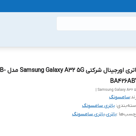
باتری اورجینال شرکتی xy A32 5G
BA426AB
Samsung Galaxy A32 5G
ند:
سامسونگ
ته‌بندی
:
باتری سامسونگ
چسب‌ها :
باتری
،
باتری سامسونگ