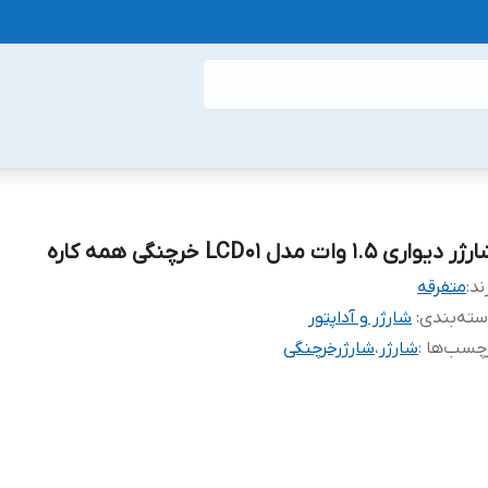
ر دیواری 1.5 وات مدل LCD01 خرچنگی همه کاره
ند:
متفرقه
ته‌بندی
:
شارژر و آداپتور
چسب‌ها :
شارژر
،
شارژرخرچنگی