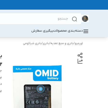
دسته‌بندی محصولات
پیگیری سفارش
اورجیو
/
باتری و منبع تغذیه
/
باتری
/
باتری شیائومی
2
M3
بر
دس
بر