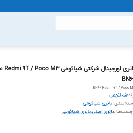
باتری اورجینال شرک
BN6
BN62 Redmi 9T / Poco 
ند:
شیائومی
ته‌بندی
:
باتری شیائومی
چسب‌ها :
باتری اصلی
،
باتری شیائومی