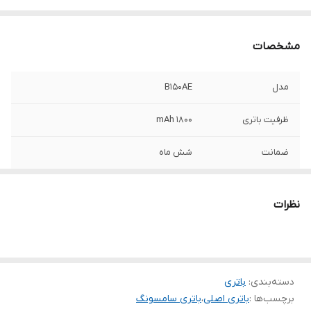
مشخصات
مدل
B150AE
ظرفیت باتری
1800 mAh
ضمانت
شش ماه
سازگار
Samsung Galaxy Core i8260
نظرات
دسته‌بندی
:
باتری
برچسب‌ها :
باتری اصلی
،
باتری سامسونگ