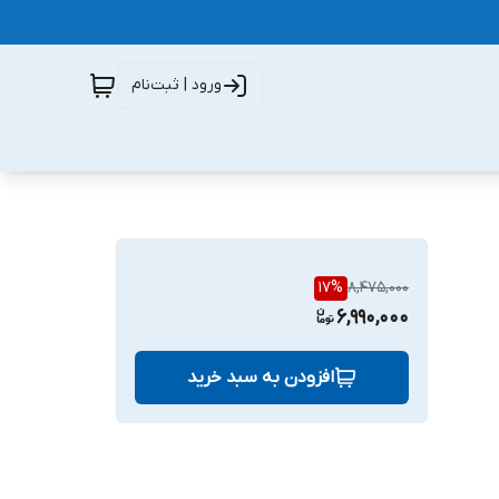
ورود | ثبت‌نام
17
%
8,475,000
6,990,000
افزودن به سبد خرید