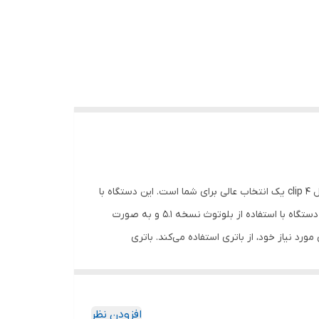
اگر به دنبال یک اسپیکر کوچک و سبک هستید که به راحتی آن را همه جا با خود به همراه داشته باشید، اسپیکر بلوتوثی جی بی ال مدل clip 4 یک انتخاب عالی برای شما است. این دستگاه با
ابعاد 130x80x40 میلی‌متر فضای بسیار کمی را اشغال می‌کند و همچون یک گوشی موبایل می‌توانید آن را همیشه با خود نگه دارید. این دستگاه با استفاده از بلوتوث نسخه 5.1 و به صورت
د نیاز خود، از باتری استفاده می‌کند. باتری
سه ساعت به طور کامل شارژ می‌شود. این باتری پس از شارژ کامل، تا بیش از 10 ساعت توانایی شارژدهی دارد که فقط در بهترین اسپیکرهای بازار شاهد
ت. از دیگر ویژگی‌های این اسپیکر بلوتوثی، می‌توان به مقاومت آن در برابر آب اشاره کرد. در کنار
افزودن نظر