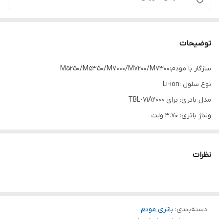
توضیحات
سازگار با مودم:M5250/M5350/M7000/M7200/M7300
نوع سلول :Li-ion
مدل باتری: برای TBL-71A2000
ولتاژ باتری: 3.70 ولت
ظرفیت: 2000 میلی آمپر ساعت
ابعاد باتری:6.4 * 4.4 سانتیمتر
نظرات
دسته‌بندی
:
باتری مودم