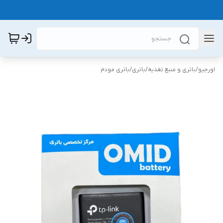
اورجیو
/
باتری و منبع تغذیه
/
باتری
/
باتری مودم