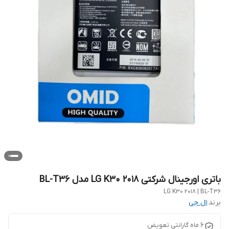
باتری اورجینال شرکتی LG K30 2018 مدل BL-T36
LG K30 2018 | BL-T36
برند:
ال جی
6 ماه گارانتی تعویض