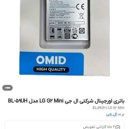
باتری اورجینال شرکتی ال جی LG G2 Mini مدل BL-59UH
BL-59UH | LG G2 Mini
برند:
ال جی
6 ماه گارانتی تعویض