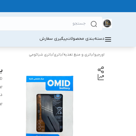
دسته‌بندی محصولات
پیگیری سفارش
اورجیو
/
باتری و منبع تغذیه
/
باتری
/
باتری شیائومی
بات
5D
بر
دس
بر