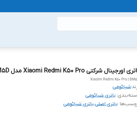
ری اورجینال شرکتی Xiaomi Redmi K50 Pro مدل BM5D
Xiaomi Redmi K50 Pro | BM
ند:
شیائومی
ته‌بندی
:
باتری شیائومی
چسب‌ها :
باتری اصلی
،
باتری شیائومی