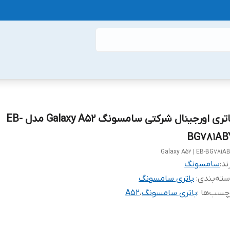
باتری اورجینال شرکتی سامسونگ Galaxy A52 مدل EB-
BG781AB
Galaxy A52 | EB-BG781A
ند:
سامسونگ
ته‌بندی
:
باتری سامسونگ
چسب‌ها :
باتری سامسونگ
،
A52