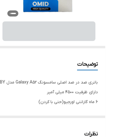
توضیحات
باتری صد در صد اصلی سامسونگ Galaxy A52 مدل EB-BG781ABY
دارای ظرفیت 4500 میلی آمپر
6 ماه گارانتی اورجیو(حتی با کردن)
نظرات