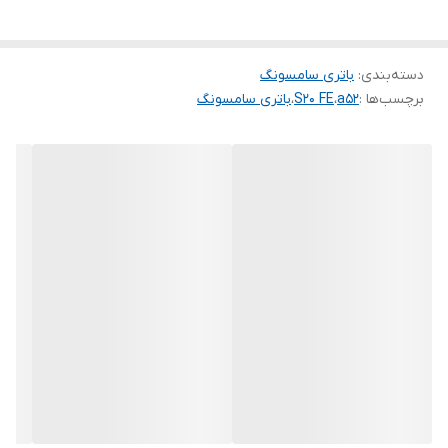
دسته‌بندی
:
باتری سامسونگ
برچسب‌ها :
a52
،
S20 FE
،
باتری سامسونگ