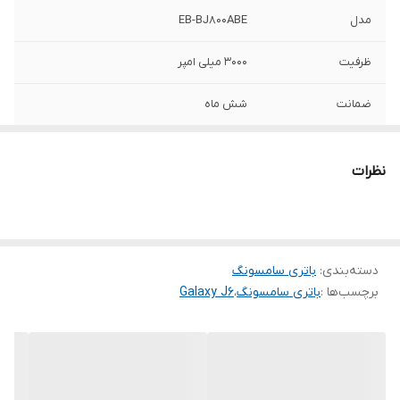
مدل
EB-BJ800ABE
ظرفیت
3000 میلی امپر
ضمانت
شش ماه
سازگار
Samsung Galaxy J6
نظرات
دسته‌بندی
:
باتری سامسونگ
برچسب‌ها :
باتری سامسونگ
،
Galaxy J6