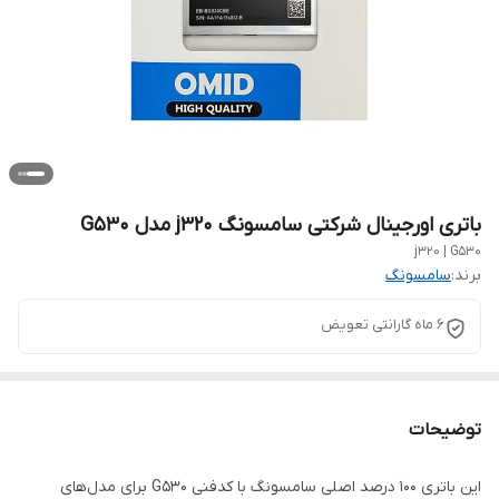
باتری اورجینال شرکتی سامسونگ j320 مدل G530
j320 | G530
برند:
سامسونگ
6 ماه گارانتی تعویض
توضیحات
این باتری 100 درصد اصلی سامسونگ با کدفنی G530 برای مدل‌های