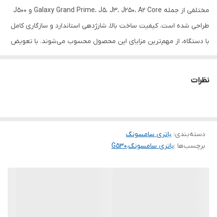
مختلفی از جمله Galaxy Grand Prime، J5، J3، J250، A2 Core و J500
طراحی شده است. کیفیت ساخت بالا، شارژدهی استاندارد و سازگاری کامل
با دستگاه، از مهم‌ترین مزایای این محصول محسوب می‌شوند. با تعویض
باتری قدیمی، عملکرد و ماندگاری شارژ گوشی به شکل محسوسی بهبود
پیدا خواهد کرد.
نظرات
دسته‌بندی
:
باتری سامسونگ
برچسب‌ها :
باتری سامسونگ
،
G530