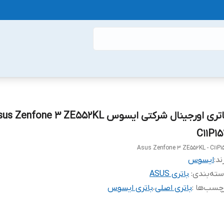
C11P15
Asus Zenfone 3 ZE552KL - C11P15
ند:
ایسوس
ته‌بندی
:
باتری ASUS
چسب‌ها :
باتری اصلی
،
باتری ایسوس