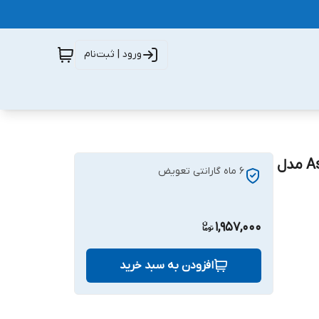
ورود | ثبت‌نام
باتری اورجینال شرکتی ایسوس Asus Zenfone 3 ZE552KL مدل
۶ ماه گارانتی تعویض
1,957,000
افزودن به سبد خرید