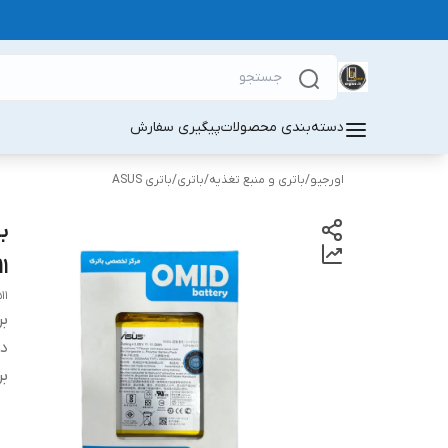
دسته‌بندی محصولات
پیگیری سفارش
اورجیو
/
باتری و منبع تغذیه
/
باتری
/
باتری ASUS
11
11
بر
دس
بر