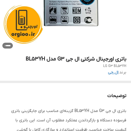
باتری اورجینال شرکتی ال جی G3 مدل BL53YH
LG G3 BL53YH
برند:
ال جی
توضیحات
باتری ال جی G3 مدل BL53YH گزینه‌ای مناسب برای جایگزینی باتری
فرسوده دستگاه و بازگرداندن عملکرد مطلوب آن است. این باتری با
کیفیت ساخت مناسب، ظرفیت استاندارد و سازگاری کامل با گوشی،