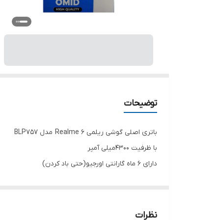
توضیحات
باتری اصلی گوشی ریلمی Realme 6 مدل BLP757
با ظرفیت 4300میلی آمپر
دارای 6 ماه گارانتی اورجیو(حتی باد کردن)
نظرات