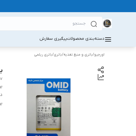
دسته‌بندی محصولات
پیگیری سفارش
اورجیو
/
باتری و منبع تغذیه
/
باتری
/
باتری ریلمی
با
57
بر
دس
بر