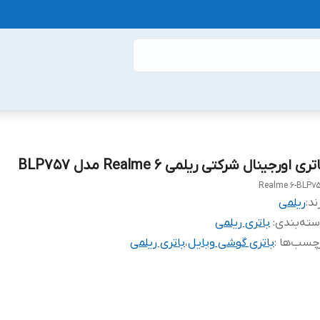
تری اورجینال شرکتی ریلمی Realme 6 مدل BLP757
Realme 6-BLP7
ند:
ریلمی
ته‌بندی
:
باتری ریلمی
چسب‌ها :
باتری گوشی وبایل
،
باتری ریلمی