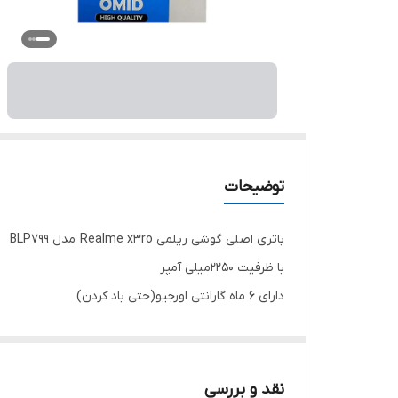
توضیحات
باتری اصلی گوشی ریلمی Realme x3ro مدل BLP799
با ظرفیت 2250میلی آمپر
دارای 6 ماه گارانتی اورجیو(حتی باد کردن)
نقد و بررسی