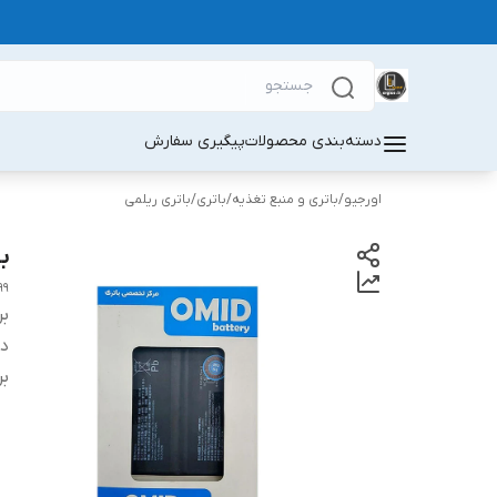
دسته‌بندی محصولات
پیگیری سفارش
اورجیو
/
باتری و منبع تغذیه
/
باتری
/
باتری ریلمی
با
99
بر
دس
بر