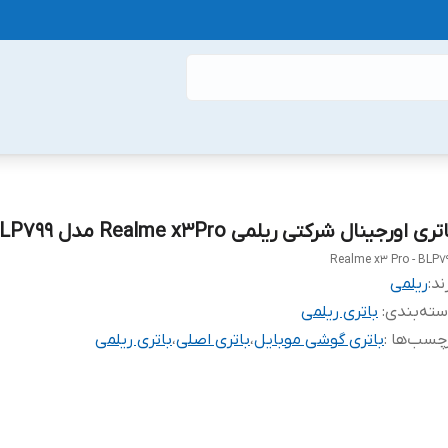
تری اورجینال شرکتی ریلمی Realme x3Pro مدل BLP799
Realme x3 Pro - BLP7
ند:
ریلمی
ته‌بندی
:
باتری ریلمی
چسب‌ها :
باتری گوشی موبایل
،
باتری اصلی
،
باتری ریلمی