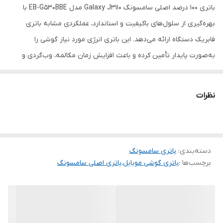
باتری 100 درصد اصلی سامسونگ Galaxy J3110 مدل EB-G530BBE با
بهره‌گیری از سلول‌های باکیفیت و استاندارد، عملکردی مشابه باتری
فابریک دستگاه ارائه می‌دهد. این باتری انرژی مورد نیاز گوشی را
به‌صورت پایدار تأمین کرده و باعث افزایش زمان مکالمه، وب‌گردی و
استفاده روزمره از دستگاه می‌شود. کیفیت ساخت بالا و سازگاری کامل با
گوشی از مهم‌ترین مزایای این محصول است.
نظرات
این باتری 100 درصد اصلی سامسونگ با کدفنی G530 برای مدل‌های
مختلفی از جمله Galaxy Grand Prime، J5، J3، J250، A2 Core و J500
طراحی شده است. کیفیت ساخت بالا، شارژدهی استاندارد و سازگاری کامل
دسته‌بندی
:
باتری سامسونگ
با دستگاه، از مهم‌ترین مزایای این محصول محسوب می‌شوند. با تعویض
برچسب‌ها :
باتری گوشی موبایل
،
باتری اصلی سامسونگ
باتری قدیمی، عملکرد و ماندگاری شارژ گوشی به شکل محسوسی بهبود
پیدا خواهد کرد.