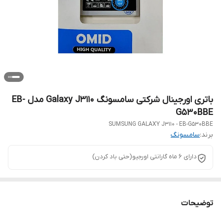
باتری اورجینال شرکتی سامسونگ Galaxy J3110 مدل EB-
G530BBE
SUMSUNG GALAXY J3110 - EB-G530BBE
برند:
سامسونگ
دارای 6 ماه گارانتی اورجیو(حتی باد کردن)
توضیحات