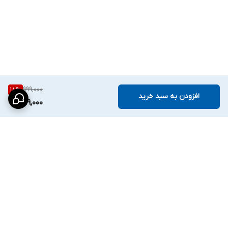
999,000
18
%
افزودن به سبد خرید
819,000
برگشت به بالا