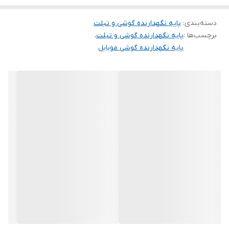
طراحی چند زاویه‌ای این محصول، تنظیم دقیق زاویه صفحه‌نمایش را
دسته‌بندی
:
پایه نگهدارنده گوشی و تبلت
ممکن می‌سازد که برای تماشای ویدیو، تماس‌های تصویری یا استفاده از
برچسب‌ها :
پایه نگهدارنده گوشی و تبلت
،
اپلیکیشن‌ها ایده‌آل است. پایه محکم و مقاوم این هولدر تضمین می‌کند
پایه نگهدارنده گوشی موبایل
که گوشی یا تبلت شما به‌صورت ثابت و بدون لغزش در جای خود بماند.
این محصول به عنوان یک پایه رومیزی، استند میز کار و حتی استند
خودرو نیز قابل استفاده است و با اکثر گوشی‌های هوشمند و تبلت‌ها
سازگاری دارد. به طور کلی، هولدر موبایل و تبلت هیسکا مدل HK-2017 با
طراحی زیبا، قابلیت‌های متنوع و جنس باکیفیت، انتخابی عالی برای
افرادی است که به دنبال محصولی پایدار و کارآمد هستند.