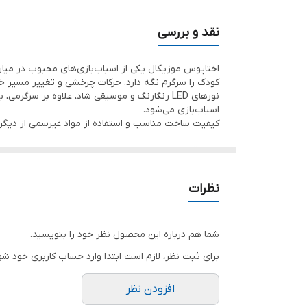
نقد و بررسی
اختاپوس موزیکال یکی از اسباب‌بازی‌های محبوب در می
کودک را سرگرم نگه دارد. حرکات چرخشی و تغییر مسیر خ
نورهای LED رنگارنگ و موسیقی شاد، علاوه بر 
اسباب‌بازی می‌شود.
کیفیت ساخت مناسب و استفاده از مواد غیرسمی از دیگر 
نقاط قوت
✅ دارای موسیقی و نورپردازی جذاب
✅ حرکت خودکار و رقصنده
نظرات
✅ قابلیت تغییر مسیر هنگام برخورد با مانع
✅ تقویت مهارت‌های حرکتی کودک
✅ طراحی فانتزی و دوست‌داشتنی
✅ مناسب هدیه برای کودکان
شما هم درباره این محصول نظر خود را بنویسید.
برای ثبت نظر، لازم است ابتدا وارد حساب کاربری خود شو
نقاط ضعف
❌ نیاز به باتری یا شارژ مجدد
❌ مناسب کودکان زیر 3 سال نیست
افزودن نظر
❌ امکان بلند بودن صدای موسیقی در برخی مدل‌ها