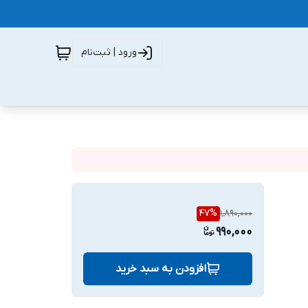
ورود | ثبت‌نام
47
%
1,890,000
990,000
افزودن به سبد خرید