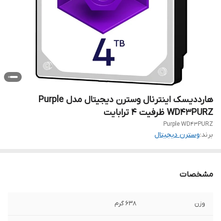
هارددیسک اینترنال وسترن دیجیتال مدل Purple
WD43PURZ ظرفیت 4 ترابایت
Purple WD43PURZ
برند:
وسترن دیجیتال
مشخصات
وزن
638 گرم