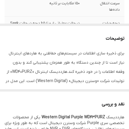
سرعت انتقال
150 مگابایت بر ثانیه
داده‌ها
درجه حرارت
در حالت عملیاتی از 0 تا 65 درجه در حالت Seek
از 40- تا 70 درجه سانتی‌گراد
توضیحات
نوع رابط
SATA 3.0
برای ذخیره سازی اطلاعات در سیستم‌های حفاظتی به هارد‌های اینترنال
ظرفیت
4 ترابایت
نیاز است تا از چندین دستگاه به طور همزمان پشتیبانی کند و بدون
میزان نویز
Seek Mode: 26dB
وقفه اطلاعات را در خود ذخیره کند.هارددیسک اینترنال «WD40PURZ» از
تولیدات شرکت «وسترن دیجیتال» (Western Digital) است. این مدل در
سرعت چرخش
5400 دور در دقیقه
خانواده‌ی بنفش (Purple) سازنده جای می‌گیرد و برای استفاده از
فرم فکتور (سایز
3.5 اینچ
سیستم‌های حفاظتی ساخته شده‌ است. در سیستم‌های حفاظتی و
هد)
نقد و بررسی
DVRها به هارددیسکی با توانایی ذخیره‌ی پیوسته‌ی داده‌ها نیاز است و
هارددیسک
بافر (حافظه کش)
64 مگابایت
Western Digital Purple WD43PURZ
یکی از محصولات
باید بتواند هر روز، حجم زیادی از داده‌ها را ذخیره کند. در WD40PURZ
تخصصی سری Purple شرکت وسترن دیجیتال است که به طور ویژه برای
سازوکاری وجود دارد که امکان نوشته‌شدن بی‌وقفه‌ی اطلاعات را فراهم
سیستم‌های نظارتی، دستگاه‌های DVR و NVR طراحی شده است. این هارد